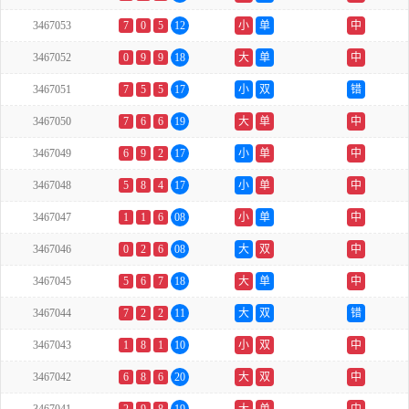
3467053
7
0
5
12
小
单
中
3467052
0
9
9
18
大
单
中
3467051
7
5
5
17
小
双
错
3467050
7
6
6
19
大
单
中
3467049
6
9
2
17
小
单
中
3467048
5
8
4
17
小
单
中
3467047
1
1
6
08
小
单
中
3467046
0
2
6
08
大
双
中
3467045
5
6
7
18
大
单
中
3467044
7
2
2
11
大
双
错
3467043
1
8
1
10
小
双
中
3467042
6
8
6
20
大
双
中