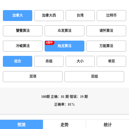
加拿大
加拿大西
台湾
比特币
饕餮算法
众发算法
诸怀算法
冷峻算法
烛龙算法
万能算法
组合
杀组
大小
单双
双项
双组
100期 正确：81 期 错误：19 期
正确率：81%
预测
走势
统计