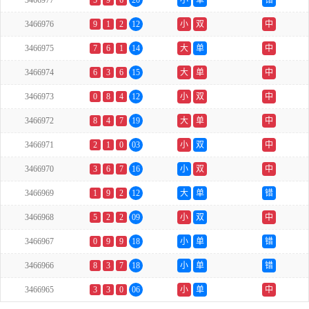
3466977
5
9
6
20
小
单
错
3466976
9
1
2
12
小
双
中
3466975
7
6
1
14
大
单
中
3466974
6
3
6
15
大
单
中
3466973
0
8
4
12
小
双
中
3466972
8
4
7
19
大
单
中
3466971
2
1
0
03
小
双
中
3466970
3
6
7
16
小
双
中
3466969
1
9
2
12
大
单
错
3466968
5
2
2
09
小
双
中
3466967
0
9
9
18
小
单
错
3466966
8
3
7
18
小
单
错
3466965
3
3
0
06
小
单
中