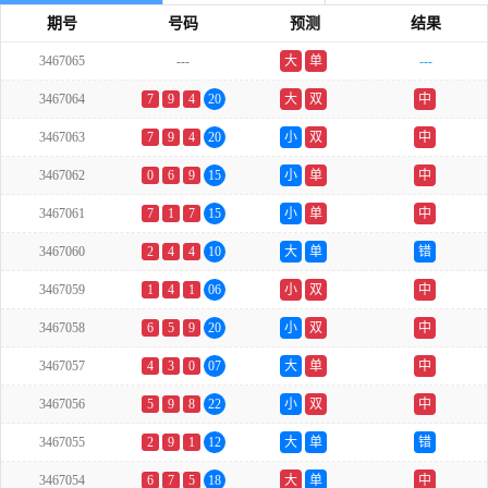
期号
号码
预测
结果
3467065
---
大
单
---
3467064
7
9
4
20
大
双
中
3467063
7
9
4
20
小
双
中
3467062
0
6
9
15
小
单
中
3467061
7
1
7
15
小
单
中
3467060
2
4
4
10
大
单
错
3467059
1
4
1
06
小
双
中
3467058
6
5
9
20
小
双
中
3467057
4
3
0
07
大
单
中
3467056
5
9
8
22
小
双
中
3467055
2
9
1
12
大
单
错
3467054
6
7
5
18
大
单
中