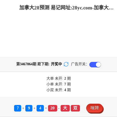
加拿大28预测 易记网址:28yc.com-加拿大2.8-加拿大28pc|雪球预测结果查询|加拿大pc28在线预测官网_专注研究加拿大预测!
第
3467064
期 距下期:
开奖中
广告开关：
大单
未开:
2
期
小单
未开:
7
期
小双
未开:
4
期
7
9
4
20
大
双
咪牌
+
+
=
-