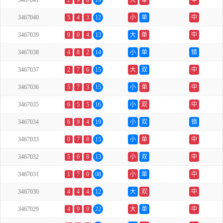
3467041
2
9
8
19
大
单
中
3467040
5
4
3
12
小
单
中
3467039
9
0
4
13
大
单
中
3467038
4
8
2
14
小
单
错
3467037
2
7
6
15
大
双
中
3467036
5
7
3
15
小
单
中
3467035
6
5
5
16
小
双
中
3467034
6
9
4
19
小
双
错
3467033
0
7
8
15
小
单
中
3467032
5
0
8
13
小
双
中
3467031
1
7
0
08
小
单
中
3467030
4
4
4
12
大
双
中
3467029
4
9
9
22
大
单
中