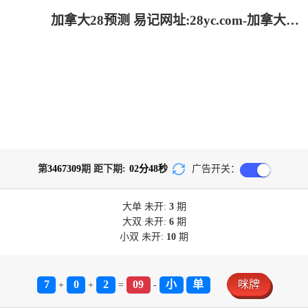
加拿大28预测 易记网址:28yc.com-加拿大2.8-加拿大28pc|雪球预测结果查询|加拿大pc28在线预测官网_专注研究加拿大预测!
第
3467309
期 距下期:
02
分
48
秒
广告开关：
大单
未开:
3
期
大双
未开:
6
期
小双
未开:
10
期
7
0
2
09
小
单
咪牌
+
+
=
-