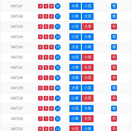
3467247
4
4
8
16
大单
小双
错
3467246
5
8
4
17
小单
大双
错
3467245
4
8
3
15
小双
大单
中
3467244
6
8
0
14
小双
大单
错
3467243
6
4
9
19
大双
小单
错
3467242
1
0
0
01
大双
小单
中
3467241
8
6
2
16
小单
大双
中
3467240
3
2
3
08
大单
小双
中
3467239
0
1
8
09
大单
小双
错
3467238
5
8
1
14
小单
大双
中
3467237
9
9
6
24
小双
大单
错
3467236
7
7
6
20
小单
大双
中
3467235
0
8
6
14
大双
小单
中