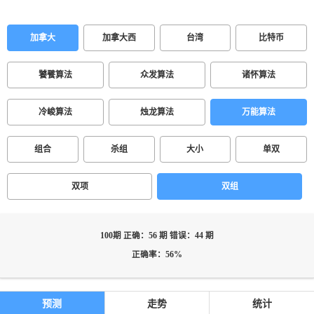
加拿大
加拿大西
台湾
比特币
饕餮算法
众发算法
诸怀算法
冷峻算法
烛龙算法
万能算法
组合
杀组
大小
单双
双项
双组
100期 正确：56 期 错误：44 期
正确率：56%
预测
走势
统计