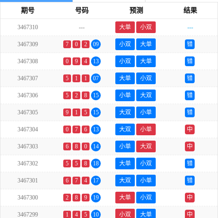
期号
号码
预测
结果
3467310
---
大单
小双
---
3467309
7
0
2
09
小双
大单
错
3467308
0
9
4
13
小双
大单
错
3467307
5
1
1
07
大单
小双
错
3467306
5
2
8
15
小单
大双
错
3467305
9
1
5
15
大双
小单
错
3467304
0
7
6
13
大双
小单
中
3467303
6
8
0
14
小单
大双
中
3467302
5
5
8
18
大单
小双
错
3467301
6
7
4
17
大双
小单
错
3467300
2
8
9
19
大单
小双
中
3467299
1
4
5
10
小双
大单
中