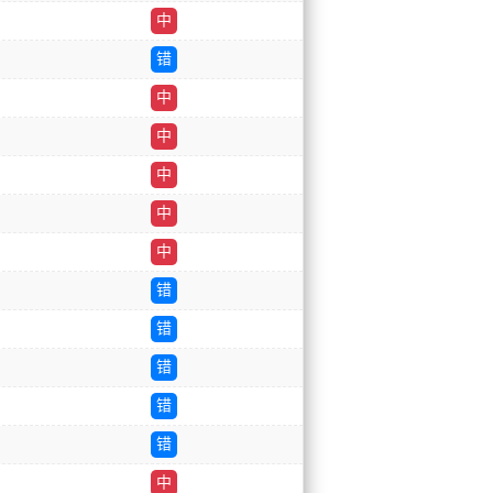
中
错
中
中
中
中
中
错
错
错
错
错
中