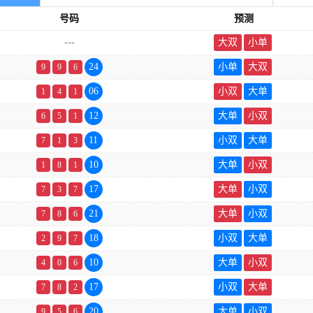
号码
预测
---
大双
小单
24
小单
大双
9
9
6
06
小双
大单
1
4
1
12
大单
小双
6
5
1
11
小双
大单
7
1
3
10
大单
小双
1
8
1
17
大单
小双
7
3
7
21
大单
小双
7
8
6
18
小双
大单
2
9
7
10
大单
小双
4
0
6
17
小双
大单
7
8
2
20
大单
小双
9
5
6