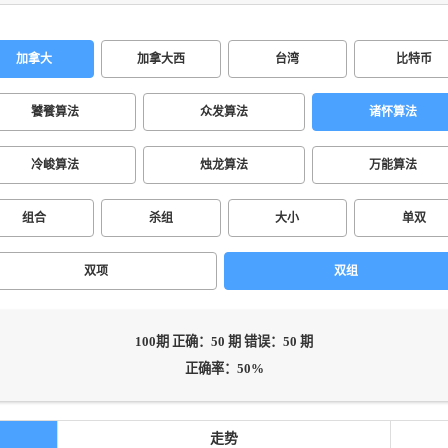
加拿大
加拿大西
台湾
比特币
饕餮算法
众发算法
诸怀算法
冷峻算法
烛龙算法
万能算法
组合
杀组
大小
单双
双项
双组
100期 正确：50 期 错误：50 期
正确率：50%
走势