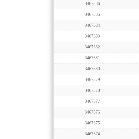
3467386
3467385
3467384
3467383
3467382
3467381
3467380
3467379
3467378
3467377
3467376
3467375
3467374