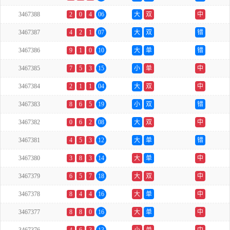
3467388
2
0
4
06
大
双
中
3467387
4
2
1
07
大
双
错
3467386
9
1
0
10
大
单
错
3467385
7
5
3
15
小
单
中
3467384
2
1
1
04
大
双
中
3467383
8
6
5
19
小
双
错
3467382
0
6
2
08
大
双
中
3467381
4
5
3
12
大
单
错
3467380
3
8
3
14
大
单
中
3467379
6
5
7
18
大
双
中
3467378
8
4
4
16
大
单
中
3467377
8
8
0
16
大
单
中