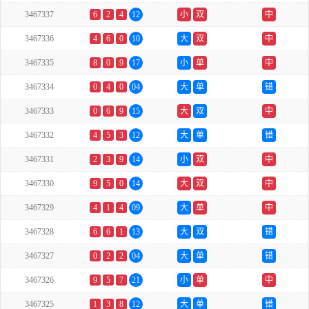
3467337
6
2
4
12
小
双
中
3467336
4
6
0
10
大
双
中
3467335
8
0
9
17
小
单
中
3467334
0
4
0
04
大
单
错
3467333
0
6
9
15
大
双
中
3467332
4
5
3
12
大
单
错
3467331
2
3
9
14
小
双
中
3467330
9
5
0
14
大
双
中
3467329
4
1
4
09
大
单
中
3467328
6
6
1
13
大
双
错
3467327
0
2
2
04
大
单
错
3467326
9
5
7
21
小
单
中
3467325
1
3
8
12
大
单
错