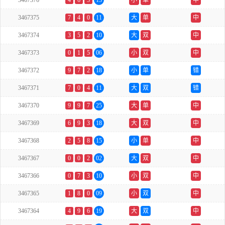
3467376
4
6
3
13
小
单
中
3467375
7
4
0
11
大
单
中
3467374
3
5
2
10
大
双
中
3467373
0
1
5
06
小
双
中
3467372
9
7
2
18
小
单
错
3467371
7
0
4
11
大
双
错
3467370
9
9
7
25
大
单
中
3467369
6
9
3
18
大
双
中
3467368
2
5
8
15
小
单
中
3467367
0
0
2
02
大
双
中
3467366
0
7
3
10
小
双
中
3467365
1
8
0
09
小
双
中
3467364
4
9
6
19
大
双
中