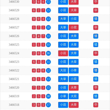
3466530
5
6
4
15
小双
大单
中
3466529
6
2
7
15
小双
大单
中
3466528
9
0
4
13
大单
小双
错
3466527
1
7
2
10
大单
小双
中
3466526
0
4
7
11
小双
大单
错
3466525
1
1
1
03
小双
大单
错
3466524
2
0
4
06
小双
大单
中
3466523
6
3
2
11
小双
大单
错
3466522
4
0
8
12
大双
小单
错
3466521
8
1
4
13
大单
小双
错
3466520
7
5
3
15
小双
大单
中
3466519
2
5
1
08
小单
大双
错
3466518
3
9
5
17
小双
大单
中