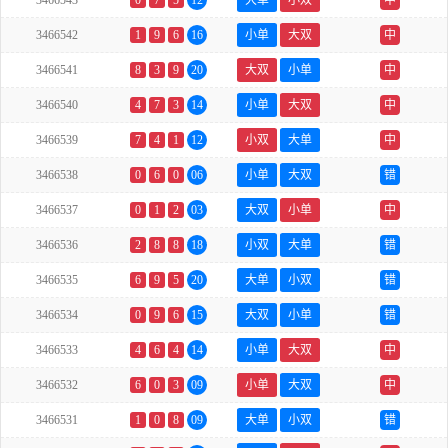
3466543
0
7
5
12
大单
小双
中
3466542
1
9
6
16
小单
大双
中
3466541
8
3
9
20
大双
小单
中
3466540
4
7
3
14
小单
大双
中
3466539
7
4
1
12
小双
大单
中
3466538
0
6
0
06
小单
大双
错
3466537
0
1
2
03
大双
小单
中
3466536
2
8
8
18
小双
大单
错
3466535
6
9
5
20
大单
小双
错
3466534
0
9
6
15
大双
小单
错
3466533
4
6
4
14
小单
大双
中
3466532
6
0
3
09
小单
大双
中
3466531
1
0
8
09
大单
小双
错