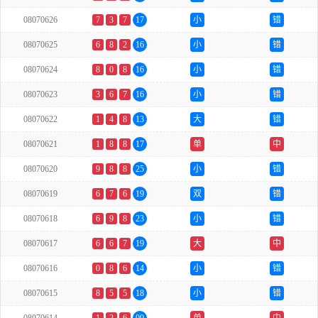
08070626
7
3
7
17
小
错
08070625
6
8
2
16
小
错
08070624
8
0
8
16
小
错
08070623
3
6
7
16
小
错
08070622
1
4
8
13
大
错
08070621
1
8
8
17
单
中
08070620
9
8
8
25
小
错
08070619
6
7
6
19
双
错
08070618
6
9
8
23
小
错
08070617
6
6
7
19
大
中
08070616
0
8
6
14
小
错
08070615
8
5
5
18
小
错