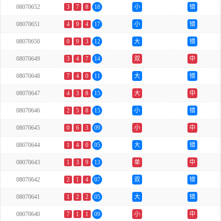
08070652
3
7
8
18
小
错
08070651
4
9
4
17
小
错
08070650
0
9
3
12
大
错
08070649
3
4
7
14
双
中
08070648
7
4
0
11
大
错
08070647
4
3
8
15
大
中
08070646
2
5
8
15
小
错
08070645
0
6
3
09
小
中
08070644
1
4
0
05
大
错
08070643
1
3
9
13
单
中
08070642
2
1
4
07
双
错
08070641
1
2
2
05
大
错
08070640
7
1
1
09
小
中