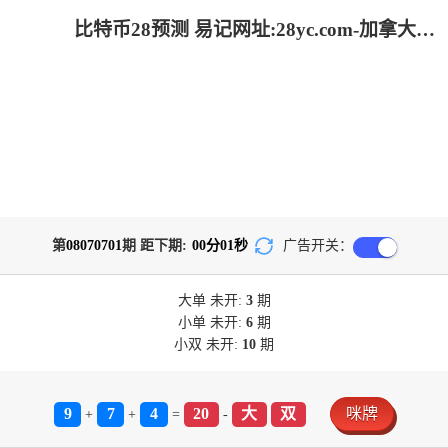
比特币28预测 易记网址:28yc.com-加拿大2.8-加拿大28pc|雪球预测结果查询|加拿大pc28在线预测官网_专注研究加拿大预测!
第
08070701
期 距下期:
00
分
01
秒
广告开关：
大单
未开:
3
期
小单
未开:
6
期
小双
未开:
10
期
9
7
4
20
大
双
咪牌
+
+
=
-