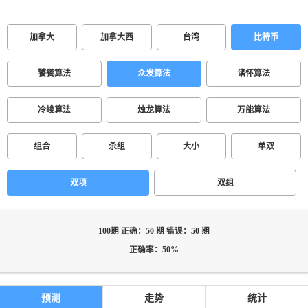
加拿大
加拿大西
台湾
比特币
饕餮算法
众发算法
诸怀算法
冷峻算法
烛龙算法
万能算法
组合
杀组
大小
单双
双项
双组
100期 正确：50 期 错误：50 期
正确率：50%
预测
走势
统计