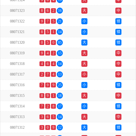
08071324
9
6
4
19
大
中
08071323
8
6
2
16
大
中
08071322
9
7
5
21
小
错
08071321
8
5
1
14
小
错
08071320
0
5
0
05
大
错
08071319
9
4
2
15
大
中
08071318
4
6
4
14
大
中
08071317
2
7
4
13
小
中
08071316
7
9
9
25
小
错
08071315
8
9
1
18
大
中
08071314
7
2
8
17
小
错
08071313
3
6
5
14
大
中
08071312
3
0
9
12
大
错