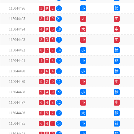
115044496
3
9
2
14
小
错
115044495
8
4
9
21
大
中
115044494
4
9
5
18
大
中
115044493
3
3
5
11
小
中
115044492
0
7
7
14
小
错
115044491
4
7
3
14
小
错
115044490
7
6
4
17
小
错
115044489
9
2
0
11
小
中
115044488
9
4
9
22
小
错
115044487
0
4
8
12
小
中
115044486
0
5
7
12
大
错
115044485
6
4
4
14
小
错