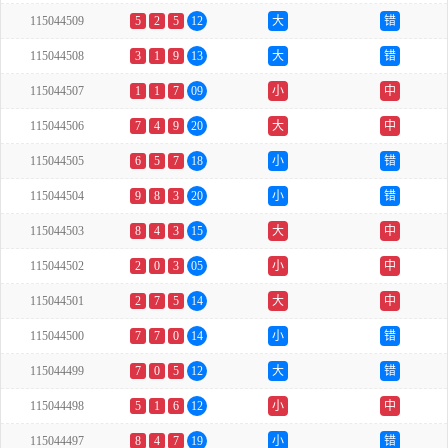
115044509
5
2
5
12
大
错
115044508
3
1
9
13
大
错
115044507
1
1
7
09
小
中
115044506
7
4
9
20
大
中
115044505
6
5
7
18
小
错
115044504
9
8
3
20
小
错
115044503
8
4
3
15
大
中
115044502
2
0
3
05
小
中
115044501
2
7
5
14
大
中
115044500
7
7
0
14
小
错
115044499
7
0
5
12
大
错
115044498
5
1
6
12
小
中
115044497
8
4
7
19
小
错