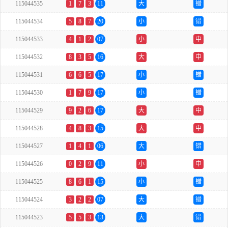
115044535
1
7
3
11
大
错
115044534
5
8
7
20
小
错
115044533
4
1
2
07
小
中
115044532
8
3
5
16
大
中
115044531
6
6
5
17
小
错
115044530
1
7
9
17
小
错
115044529
9
2
6
17
大
中
115044528
4
8
3
15
大
中
115044527
1
4
1
06
大
错
115044526
0
2
9
11
小
中
115044525
8
6
1
15
小
错
115044524
3
2
2
07
大
错
115044523
5
5
3
13
大
错