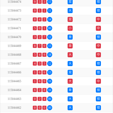
115044474
9
3
3
15
双
错
115044473
9
1
1
11
大
错
115044472
8
4
2
14
双
中
115044471
5
0
1
06
小
中
115044470
3
2
7
12
单
错
115044469
8
7
0
15
单
中
115044468
5
4
9
18
大
中
115044467
4
3
5
12
大
错
115044466
1
6
6
13
双
错
115044465
1
6
9
16
大
中
115044464
6
2
8
16
单
错
115044463
0
2
4
06
大
错
115044462
0
0
0
00
大
错