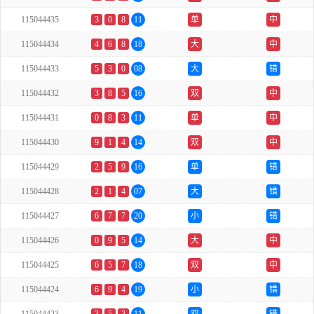
115044435
3
0
8
11
单
中
115044434
4
6
8
18
大
中
115044433
5
3
0
08
大
错
115044432
3
8
5
16
双
中
115044431
0
8
3
11
单
中
115044430
9
1
4
14
双
中
115044429
2
5
9
16
单
错
115044428
2
1
4
07
大
错
115044427
6
7
7
20
小
错
115044426
0
9
5
14
大
中
115044425
6
5
7
18
双
中
115044424
6
9
4
19
小
错