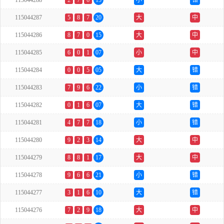
115044288
2
7
6
15
小
错
115044287
5
8
7
20
大
中
115044286
8
7
0
15
大
中
115044285
6
0
1
07
小
中
115044284
0
0
5
05
大
错
115044283
7
9
6
22
小
错
115044282
0
1
6
07
大
错
115044281
4
7
7
18
小
错
115044280
9
2
3
14
大
中
115044279
8
8
1
17
大
中
115044278
9
6
6
21
小
错
115044277
3
1
6
10
大
错
115044276
7
2
9
18
大
中