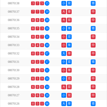
08070138
3
7
5
15
小
双
错
08070137
7
7
5
19
大
单
中
08070136
8
8
4
20
大
双
中
08070135
6
7
3
16
小
单
错
08070134
0
4
7
11
小
双
中
08070133
6
4
0
10
小
单
中
08070132
0
3
4
07
大
单
中
08070131
8
2
7
17
小
双
错
08070130
1
1
9
11
小
单
中
08070129
6
1
9
16
小
双
中
08070128
6
0
8
14
大
双
中
08070127
5
6
9
20
小
双
中
08070126
0
5
1
06
大
单
错