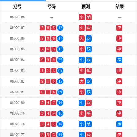
期号
号码
预测
结果
08070188
---
小
单
---
08070187
7
0
5
12
小
双
中
08070186
8
9
0
17
大
双
中
08070185
2
6
3
11
小
双
中
08070184
9
9
9
27
小
双
错
08070183
1
1
3
05
小
单
中
08070182
9
1
5
15
大
双
中
08070181
0
1
8
09
小
双
中
08070180
5
4
7
16
小
双
中
08070179
3
4
4
11
小
单
中
08070178
5
4
7
16
小
单
错
08070177
2
9
3
14
小
双
中