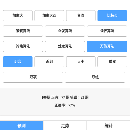
加拿大
加拿大西
台湾
比特币
饕餮算法
众发算法
诸怀算法
冷峻算法
烛龙算法
万能算法
组合
杀组
大小
单双
双项
双组
100期 正确：77 期 错误：23 期
正确率：77%
预测
走势
统计