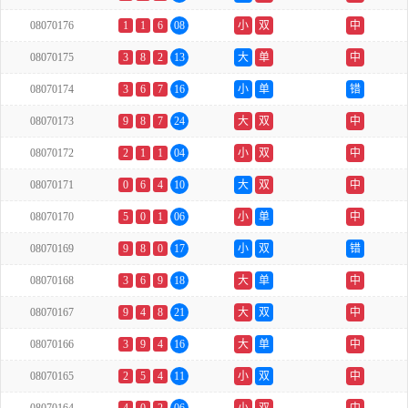
08070176
1
1
6
08
小
双
中
08070175
3
8
2
13
大
单
中
08070174
3
6
7
16
小
单
错
08070173
9
8
7
24
大
双
中
08070172
2
1
1
04
小
双
中
08070171
0
6
4
10
大
双
中
08070170
5
0
1
06
小
单
中
08070169
9
8
0
17
小
双
错
08070168
3
6
9
18
大
单
中
08070167
9
4
8
21
大
双
中
08070166
3
9
4
16
大
单
中
08070165
2
5
4
11
小
双
中