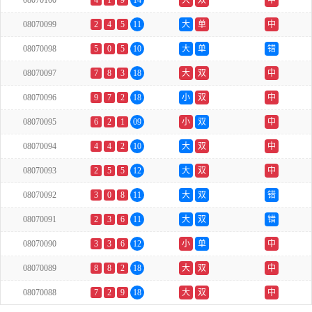
08070100
4
1
9
14
大
双
中
08070099
2
4
5
11
大
单
中
08070098
5
0
5
10
大
单
错
08070097
7
8
3
18
大
双
中
08070096
9
7
2
18
小
双
中
08070095
6
2
1
09
小
双
中
08070094
4
4
2
10
大
双
中
08070093
2
5
5
12
大
双
中
08070092
3
0
8
11
大
双
错
08070091
2
3
6
11
大
双
错
08070090
3
3
6
12
小
单
中
08070089
8
8
2
18
大
双
中
08070088
7
2
9
18
大
双
中