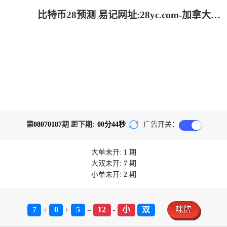
比特币28预测 易记网址:28yc.com-加拿大2.8-加拿大28pc|雪球预测结果查询|加拿大pc28在线预测官网_专注研究加拿大预测!
第
08070187
期 距下期:
00
分
43
秒
广告开关：
大单
未开:
1
期
大双
未开:
7
期
小单
未开:
2
期
7
0
5
12
小
双
咪牌
+
+
=
-