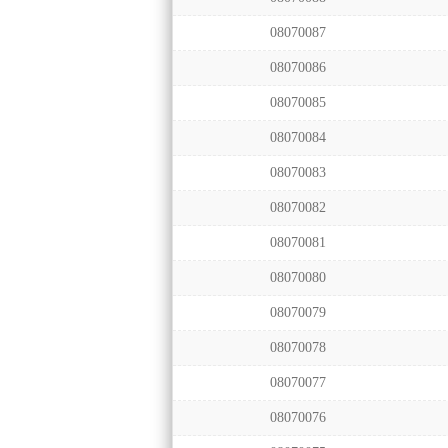
08070087
08070086
08070085
08070084
08070083
08070082
08070081
08070080
08070079
08070078
08070077
08070076