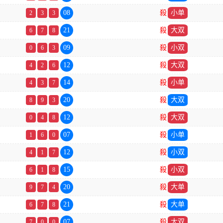
08
殺
小单
2
3
3
21
殺
大双
6
7
8
09
殺
小双
0
6
3
12
殺
大双
4
2
6
14
殺
小单
4
3
7
20
殺
大双
8
9
3
12
殺
大双
0
4
8
07
殺
小单
1
6
0
12
殺
小双
4
1
7
15
殺
小双
6
1
8
20
殺
大单
9
7
4
21
殺
大单
6
7
8
07
殺
大双
7
0
0