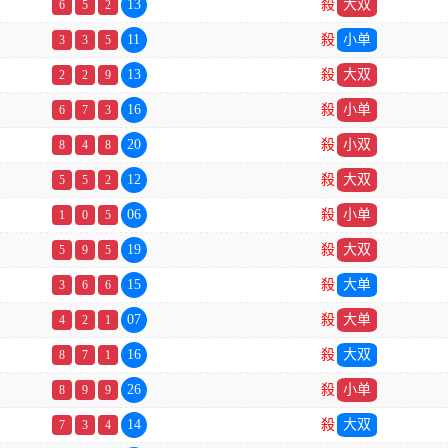
13
殺
大双
6
5
2
11
殺
小单
3
3
5
13
殺
大双
2
2
9
16
殺
小单
6
7
3
20
殺
小双
8
4
8
12
殺
大双
5
5
2
06
殺
小单
1
0
5
19
殺
大双
5
9
5
15
殺
大单
3
6
6
07
殺
大单
4
2
1
16
殺
大双
8
7
1
26
殺
小单
8
9
9
14
殺
大双
7
3
4