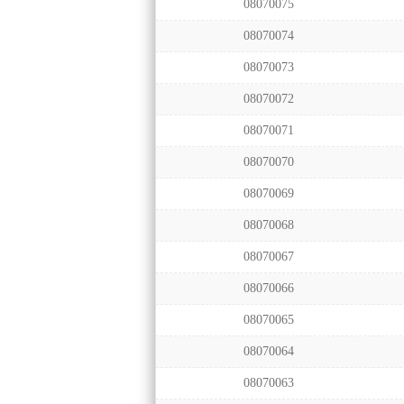
08070075
08070074
08070073
08070072
08070071
08070070
08070069
08070068
08070067
08070066
08070065
08070064
08070063