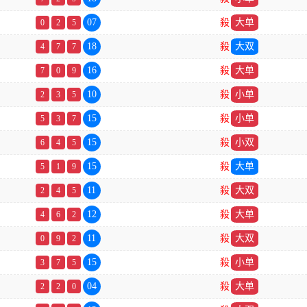
07
殺
大单
0
2
5
18
殺
大双
4
7
7
16
殺
大单
7
0
9
10
殺
小单
2
3
5
15
殺
小单
5
3
7
15
殺
小双
6
4
5
15
殺
大单
5
1
9
11
殺
大双
2
4
5
12
殺
大单
4
6
2
11
殺
大双
0
9
2
15
殺
小单
3
7
5
04
殺
大单
2
2
0