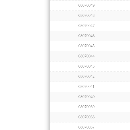
08070049
08070048
08070047
08070046
08070045
08070044
08070043
08070042
08070041
08070040
08070039
08070038
08070037