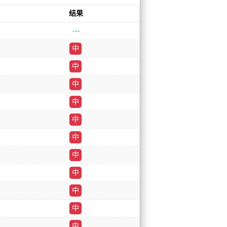
结果
---
中
中
中
中
中
中
中
中
中
中
中